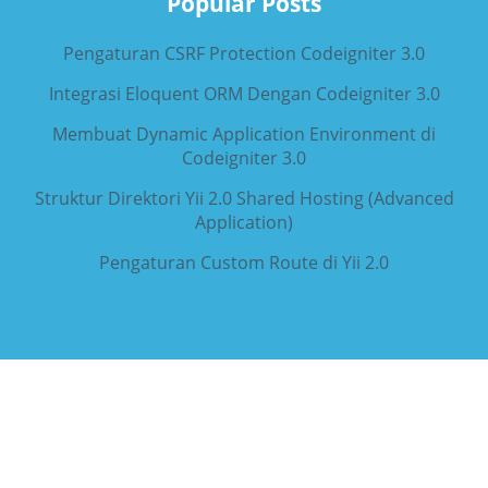
Popular Posts
Pengaturan CSRF Protection Codeigniter 3.0
Integrasi Eloquent ORM Dengan Codeigniter 3.0
Membuat Dynamic Application Environment di
Codeigniter 3.0
Struktur Direktori Yii 2.0 Shared Hosting (Advanced
Application)
Pengaturan Custom Route di Yii 2.0