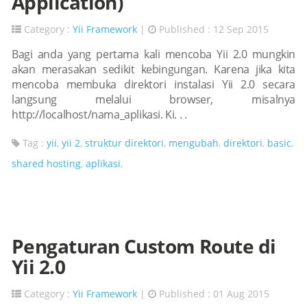
Application)
Category :
Yii Framework
|
Published : 12 Sep 2015
Bagi anda yang pertama kali mencoba Yii 2.0 mungkin
akan merasakan sedikit kebingungan. Karena jika kita
mencoba membuka direktori instalasi Yii 2.0 secara
langsung melalui browser, misalnya
http://localhost/nama_aplikasi. Ki. . .
Tag :
yii
,
yii 2
,
struktur direktori
,
mengubah
,
direktori
,
basic
,
shared hosting
,
aplikasi
,
Pengaturan Custom Route di
Yii 2.0
Category :
Yii Framework
|
Published : 01 Aug 2015