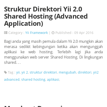
Struktur Direktori Yii 2.0
Shared Hosting (Advanced
Application)
Category :
Yii Framework
|
Published : 09 Apr 2016
Bagi anda yang masih pemula dalam Yii 2.0 mungkin akan
merasa sedikit kebingungan ketika akan mengunggah
aplikasi ke web hosting. Terlebih lagi jika anda
menggunakan web server Shared Hosting. Di lingkungan
shared. . .
Tag :
yii
,
yii 2
,
struktur direktori
,
mengubah
,
direktori
,
yii2
advanced
,
shared hosting
,
aplikasi
,